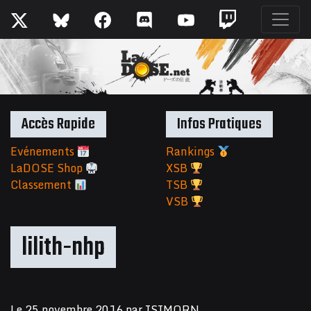
Accès Rapide
Infos Pratiques
Evénements
Rankings
LaDOSE Shop
XSB
Classement
TSB
VSB
lilith-nhp
Le
25 novembre 2016
par
ISIMORN