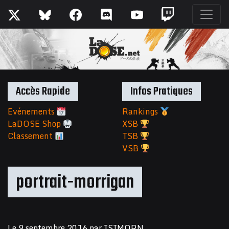
Accès Rapide
Infos Pratiques
Evénements
Rankings
LaDOSE Shop
XSB
Classement
TSB
VSB
portrait-morrigan
Le
9 septembre 2016
par
ISIMORN