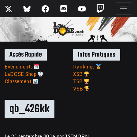
Accès Rapide
Infos Pratiques
Evénements
Rankings
LaDOSE Shop
XSB
Classement
TSB
VSB
qb_426kk
Le
21 septembre 2016
par
ISIMORN