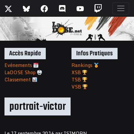
Accès Rapide
Infos Pratiques
Evénements
Rankings
LaDOSE Shop
XSB
Classement
TSB
VSB
portrait-victor
Le
17 septembre 2016
par
ISIMORN