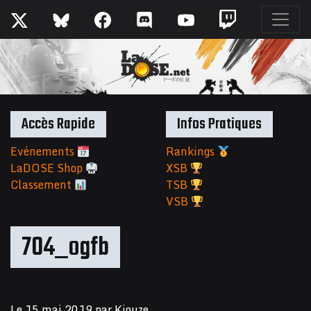
Accès Rapide
Infos Pratiques
Evénements
Rankings
LaDOSE Shop
XSB
Classement
TSB
VSB
704_ogfb
Le
15 mai 2019
par
Kiouze