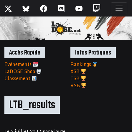
Accès Rapide
Infos Pratiques
Evénements
Rankings
LaDOSE Shop
XSB
Classement
TSB
VSB
LTB_results
Le
3 juillet 2017
par
Kiouze