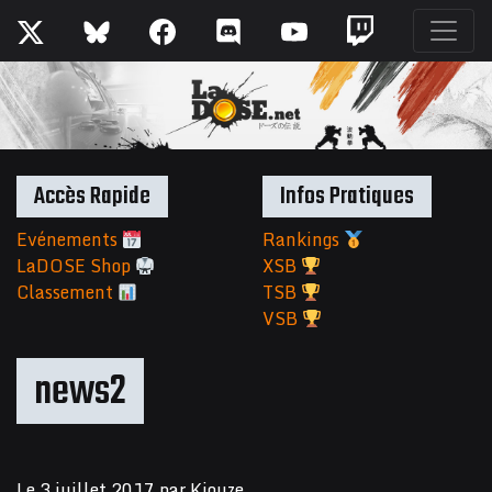
Accès Rapide
Infos Pratiques
Evénements
Rankings
LaDOSE Shop
XSB
Classement
TSB
VSB
news2
Le
3 juillet 2017
par
Kiouze