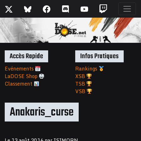
Accès Rapide
Infos Pratiques
Evénements
Rankings
LaDOSE Shop
XSB
Classement
TSB
VSB
Anakaris_curse
Le
13 août 2016
par
ISIMORN