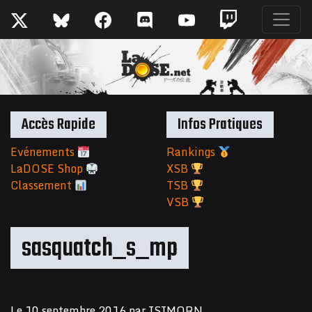
Accès Rapide
Infos Pratiques
Evénements
Rankings
LaDOSE Shop
XSB
Classement
TSB
VSB
sasquatch_s_mp
Le
10 septembre 2016
par
ISIMORN