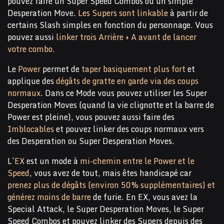
pouvez faire un Super Speed Combos ou un simple
Desperation Move.
Les Supers sont linkable
à partir de
certains Slash simples en fonction du personnage. Vous
pouvez aussi
linker trois Arrière + A avant de lancer
votre combo.
Le
Power
permet de
taper basiquement plus fort
et
applique des
dégâts de gratte en garde via des coups
normaux
. Dans ce Mode vous pouvez utiliser les Super
Desperation Moves (quand la vie clignotte et la barre de
Power est pleine), vous pouvez aussi faire des
Imblocables
et pouvez linker des coups normaux vers
des Desperation ou Super Desperation Moves.
L’
EX
est un mode à
mi-chemin entre le Power et le
Speed
, vous avez de tout, mais êtes handicapé car
prenez plus de dégâts (environ 50% supplémentaires) et
générez moins de barre
de furie. En EX, vous avez la
Special Attack, le Super Desperation Moves, le Super
Speed Combos et pouvez linker des Supers depuis des