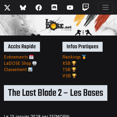
Accès Rapide
Infos Pratiques
Evénements
Rankings
LaDOSE Shop
XSB
Classement
TSB
VSB
The Last Blade 2 – Les Bases
Le
15 janvier 2018
par
ISIMORN