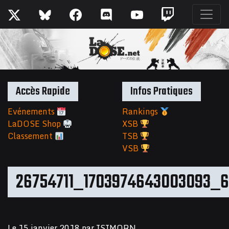
Accès Rapide
Infos Pratiques
Evénements
Rankings
LaDOSE Shop
XSB
Classement
TSB
VSB
26754711_1703974643003093_
Le
15 janvier 2018
par
ISIMORN