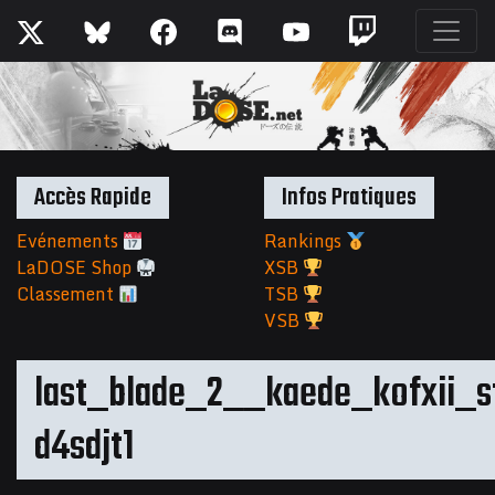
Accès Rapide
Infos Pratiques
Evénements
Rankings
LaDOSE Shop
XSB
Classement
TSB
VSB
last_blade_2__kaede_kofxii_
d4sdjt1