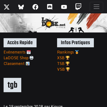
Accès Rapide
Infos Pratiques
Evénements
Rankings
LaDOSE Shop
XSB
Classement
TSB
VSB
tgb
Le
19 septembre 2018
par
Kiouze