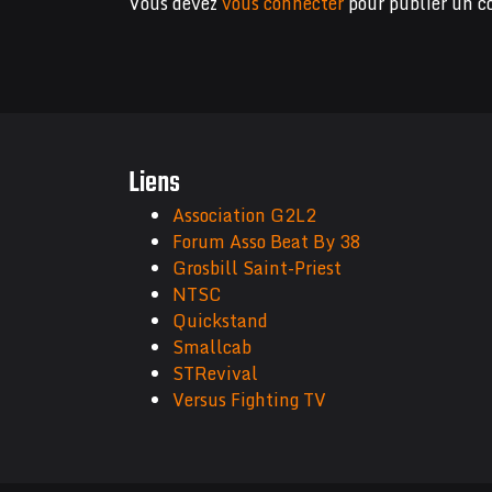
Vous devez
vous connecter
pour publier un 
Liens
Association G2L2
Forum Asso Beat By 38
Grosbill Saint-Priest
NTSC
Quickstand
Smallcab
STRevival
Versus Fighting TV